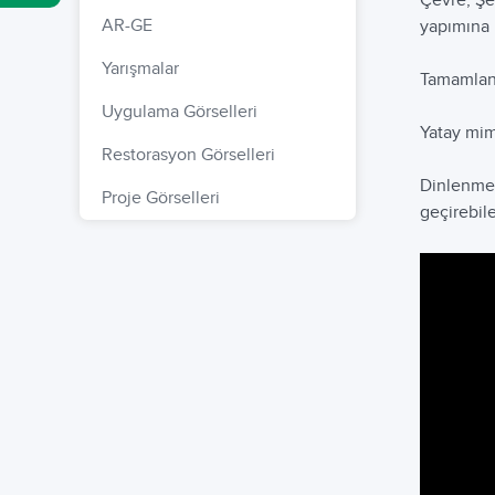
Çevre, Şeh
AR-GE
yapımına
Yarışmalar
Tamamlan
Uygulama Görselleri
Yatay mim
Restorasyon Görselleri
Dinlenme 
Proje Görselleri
geçirebil