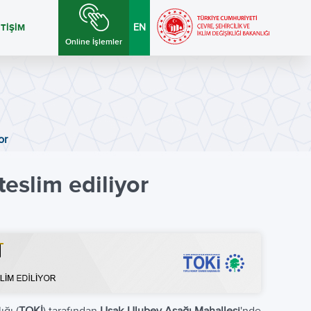
ETİŞİM
EN
Online İşlemler
or
eslim ediliyor