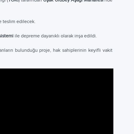
ığı (
TOKİ
) tarafından
Uşak Ulubey Aşağı Mahallesi
'nde
e teslim edilecek.
sistemi
ile depreme dayanıklı olarak inşa edildi.
anların bulunduğu proje, hak sahiplerinin keyifli vakit