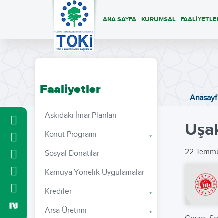
ANA SAYFA
KURUMSAL
FAALİYETLE
Faaliyetler
Anasayf
Askıdaki İmar Planları
Uşak
Konut Programı
+
22 Temm
Sosyal Donatılar
Kamuya Yönelik Uygulamalar
Krediler
+
Arsa Üretimi
+