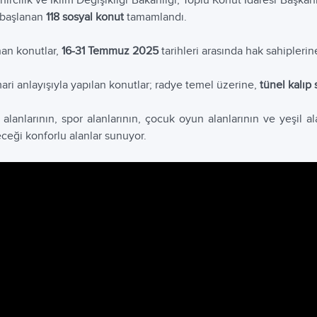
ircilik ve İklim Değişikliği Bakanlığı, Toplu Konut İdaresi Başkanl
 başlanan
118 sosyal konut
tamamlandı.
an konutlar,
16-31 Temmuz 2025
tarihleri arasında hak sahiplerin
ari anlayışıyla yapılan konutlar; radye temel üzerine,
tünel kalıp 
alanlarının, spor alanlarının, çocuk oyun alanlarının ve yeşil al
eceği konforlu alanlar sunuyor.