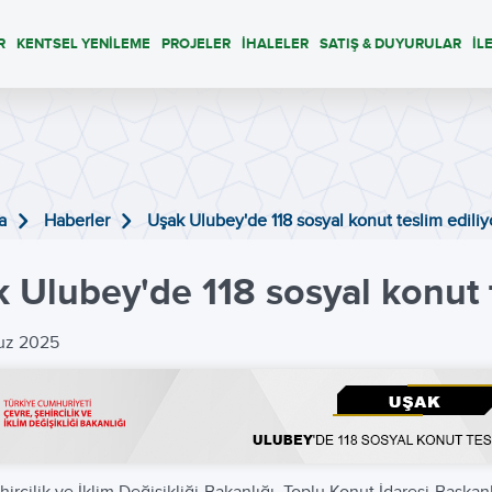
R
KENTSEL YENİLEME
PROJELER
İHALELER
SATIŞ & DUYURULAR
İL
a
Haberler
Uşak Ulubey'de 118 sosyal konut teslim ediliy
 Ulubey'de 118 sosyal konut t
uz 2025