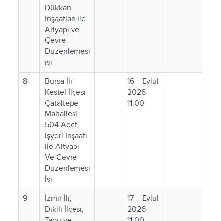
Dükkan
İnşaatları ile
Altyapı ve
Çevre
Düzenlemesi
işi
8
Bursa İli
16 Eylül
Kestel İlçesi
2026
Çataltepe
11:00
Mahallesi
504 Adet
İşyeri İnşaatı
İle Altyapı
Ve Çevre
Düzenlemesi
İşi
9
İzmir İli,
17 Eylül
Dikili İlçesi,
2026
Tapu ve
11:00