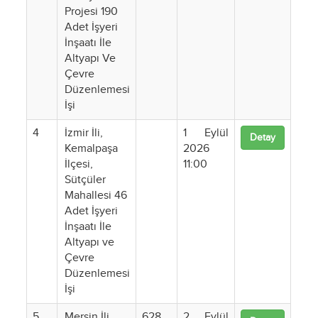
Projesi 190
Adet İşyeri
İnşaatı İle
Altyapı Ve
Çevre
Düzenlemesi
İşi
4
İzmir İli,
1 Eylül
Detay
Kemalpaşa
2026
İlçesi,
11:00
Sütçüler
Mahallesi 46
Adet İşyeri
İnşaatı İle
Altyapı ve
Çevre
Düzenlemesi
İşi
5
Mersin İli
628
2 Eylül