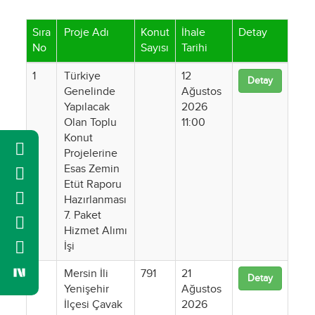
Sıra
Proje Adı
Konut
İhale
Detay
No
Sayısı
Tarihi
1
Türkiye
12
Detay
Genelinde
Ağustos
Yapılacak
2026
Olan Toplu
11:00
Konut
Projelerine
Esas Zemin
Etüt Raporu
Hazırlanması
7. Paket
Hizmet Alımı
İşi
2
Mersin İli
791
21
Detay
Yenişehir
Ağustos
İlçesi Çavak
2026