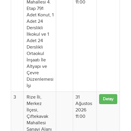
Mahallesi 4.
11:00
Etap 791
Adet Konut, 1
Adet 24
Derslikli
İlkokul ve 1
Adet 24
Derslikli
Ortaokul
İnşaatı İle
Altyapı ve
Çevre
Düzenlemesi
İşi
3
Rize İli,
31
Detay
Merkez
Ağustos
İlçesi,
2026
Çiftekavak
11:00
Mahallesi
Sanayi Alanı